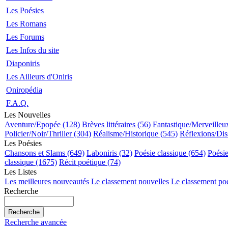
Les Poésies
Les Romans
Les Forums
Les Infos du site
Diaponiris
Les Ailleurs d'Oniris
Oniropédia
F.A.Q.
Les Nouvelles
Aventure/Epopée (128)
Brèves littéraires (56)
Fantastique/Merveilleu
Policier/Noir/Thriller (304)
Réalisme/Historique (545)
Réflexions/Dis
Les Poésies
Chansons et Slams (649)
Laboniris (32)
Poésie classique (654)
Poési
classique (1675)
Récit poétique (74)
Les Listes
Les meilleures nouveautés
Le classement nouvelles
Le classement po
Recherche
Recherche avancée