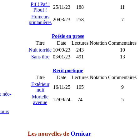
Pif ! Paf !
25/11/23
188
11
Plouf !
Humeurs
20/03/23
258
7
printanières
Poésie en prose
Titre
Date
Lectures
Notation
Commentaires
Nuit torride
10/09/23
243
10
Sans titre
03/01/23
491
13
Récit poétique
Titre
Date
Lectures
Notation
Commentaires
Extérieur
16/11/25
105
9
nuit
e néo-
Mortelle
12/09/24
74
5
avenue
cours
Les nouvelles de
Ornicar