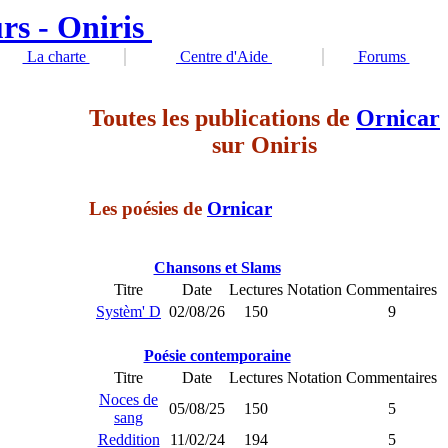
La charte
Centre d'Aide
Forums
Toutes les publications de
Ornicar
sur Oniris
Les poésies de
Ornicar
Chansons et Slams
Titre
Date
Lectures
Notation
Commentaires
Systèm' D
02/08/26
150
9
Poésie contemporaine
Titre
Date
Lectures
Notation
Commentaires
Noces de
05/08/25
150
5
sang
Reddition
11/02/24
194
5