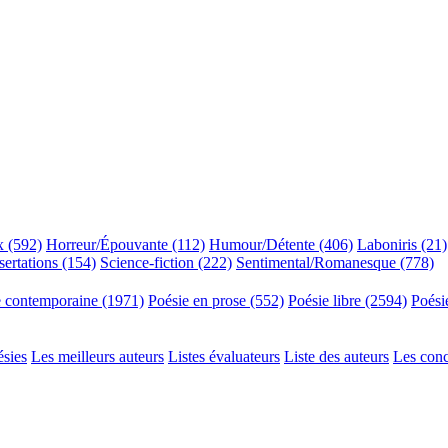
x (592)
Horreur/Épouvante (112)
Humour/Détente (406)
Laboniris (21)
sertations (154)
Science-fiction (222)
Sentimental/Romanesque (778)
e contemporaine (1971)
Poésie en prose (552)
Poésie libre (2594)
Poési
ésies
Les meilleurs auteurs
Listes évaluateurs
Liste des auteurs
Les con