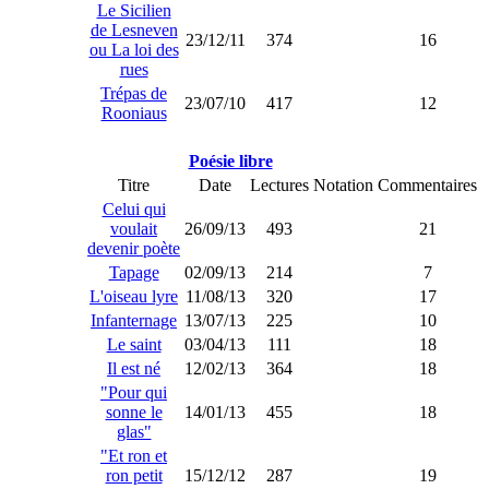
Le Sicilien
de Lesneven
23/12/11
374
16
ou La loi des
rues
Trépas de
23/07/10
417
12
Rooniaus
Poésie libre
Titre
Date
Lectures
Notation
Commentaires
Celui qui
voulait
26/09/13
493
21
devenir poète
Tapage
02/09/13
214
7
L'oiseau lyre
11/08/13
320
17
Infanternage
13/07/13
225
10
Le saint
03/04/13
111
18
Il est né
12/02/13
364
18
"Pour qui
sonne le
14/01/13
455
18
glas"
"Et ron et
ron petit
15/12/12
287
19