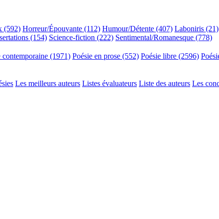
x (592)
Horreur/Épouvante (112)
Humour/Détente (407)
Laboniris (21)
sertations (154)
Science-fiction (222)
Sentimental/Romanesque (778)
e contemporaine (1971)
Poésie en prose (552)
Poésie libre (2596)
Poési
ésies
Les meilleurs auteurs
Listes évaluateurs
Liste des auteurs
Les con