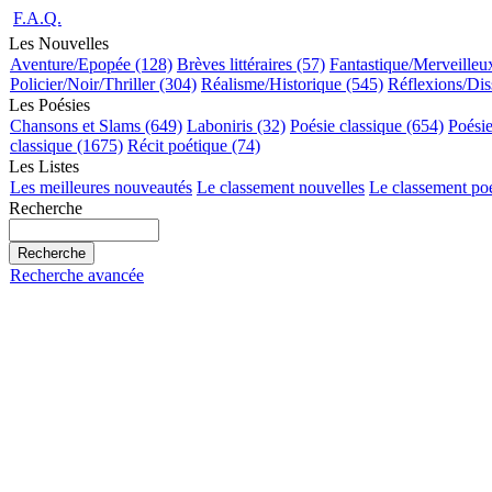
F.A.Q.
Les Nouvelles
Aventure/Epopée (128)
Brèves littéraires (57)
Fantastique/Merveilleu
Policier/Noir/Thriller (304)
Réalisme/Historique (545)
Réflexions/Dis
Les Poésies
Chansons et Slams (649)
Laboniris (32)
Poésie classique (654)
Poési
classique (1675)
Récit poétique (74)
Les Listes
Les meilleures nouveautés
Le classement nouvelles
Le classement po
Recherche
Recherche avancée