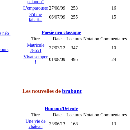
patapon"
L'emparouste
27/08/09
253
16
S'il me
06/07/09
255
15
fallait...
Poésie néo-classique
e néo-
Titre
Date
Lectures
Notation
Commentaires
Matricule
27/03/12
347
10
cours
78651
Vivat semper
01/08/09
495
24
!
Les nouvelles de
brabant
Humour/Détente
Titre
Date
Lectures
Notation
Commentaires
Une vie de
23/06/13
168
13
château