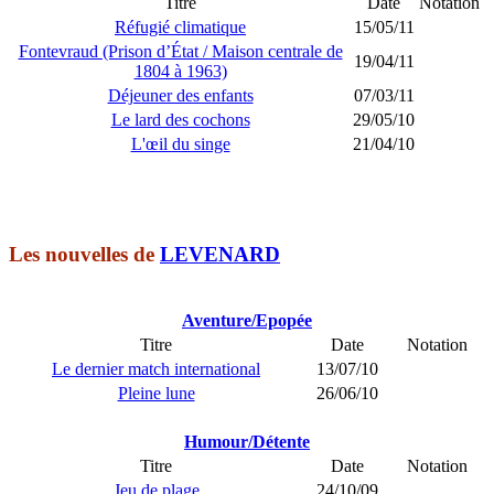
Titre
Date
Notation
Réfugié climatique
15/05/11
Fontevraud (Prison d’État / Maison centrale de
19/04/11
1804 à 1963)
Déjeuner des enfants
07/03/11
Le lard des cochons
29/05/10
L'œil du singe
21/04/10
Les nouvelles de
LEVENARD
Aventure/Epopée
Titre
Date
Notation
Le dernier match international
13/07/10
Pleine lune
26/06/10
Humour/Détente
Titre
Date
Notation
Jeu de plage
24/10/09