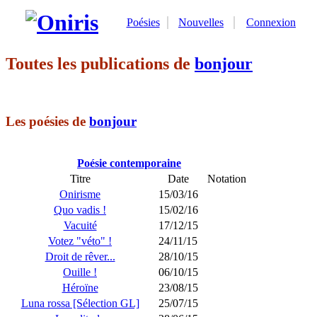
Poésies
Nouvelles
Connexion
Toutes les publications de
bonjour
Les poésies de
bonjour
Poésie contemporaine
Titre
Date
Notation
Onirisme
15/03/16
Quo vadis !
15/02/16
Vacuité
17/12/15
Votez "véto" !
24/11/15
Droit de rêver...
28/10/15
Ouille !
06/10/15
Héroïne
23/08/15
Luna rossa [Sélection GL]
25/07/15