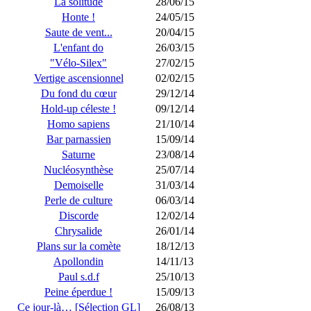
La solitude
28/06/15
Honte !
24/05/15
Saute de vent...
20/04/15
L'enfant do
26/03/15
"Vélo-Silex"
27/02/15
Vertige ascensionnel
02/02/15
Du fond du cœur
29/12/14
Hold-up céleste !
09/12/14
Homo sapiens
21/10/14
Bar parnassien
15/09/14
Saturne
23/08/14
Nucléosynthèse
25/07/14
Demoiselle
31/03/14
Perle de culture
06/03/14
Discorde
12/02/14
Chrysalide
26/01/14
Plans sur la comète
18/12/13
Apollondin
14/11/13
Paul s.d.f
25/10/13
Peine éperdue !
15/09/13
Ce jour-là… [Sélection GL]
26/08/13