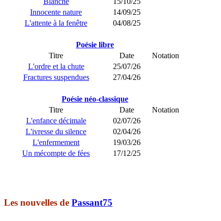
Blanche
15/10/25
Innocente nature
14/09/25
L'attente à la fenêtre
04/08/25
Poésie libre
Titre
Date
Notation
L'ordre et la chute
25/07/26
Fractures suspendues
27/04/26
Poésie néo-classique
Titre
Date
Notation
L'enfance décimale
02/07/26
L'ivresse du silence
02/04/26
L'enfermement
19/03/26
Un mécompte de fées
17/12/25
Les nouvelles de
Passant75